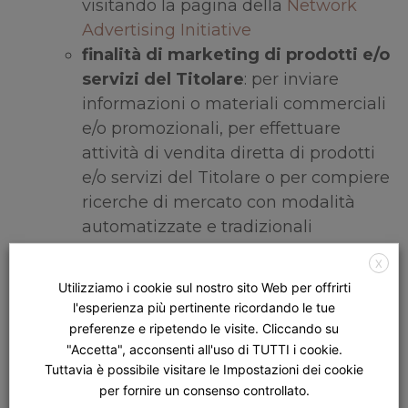
visitando la pagina della
Network
Advertising Initiative
finalità di marketing di prodotti e/o
servizi del Titolare
: per inviare
informazioni o materiali commerciali
e/o promozionali, per effettuare
attività di vendita diretta di prodotti
e/o servizi del Titolare o per compiere
ricerche di mercato con modalità
automatizzate e tradizionali
Sulla base del legittimo interesse del Titolare,
X
l’Applicazione permette di effettuare
Utilizziamo i cookie sul nostro sito Web per offrirti
interazioni con piattaforme esterne o social
l'esperienza più pertinente ricordando le tue
network il cui trattamento dei Dati Personali è
preferenze e ripetendo le visite. Cliccando su
regolato dalle rispettive informative privacy
"Accetta", acconsenti all'uso di TUTTI i cookie.
Tuttavia è possibile visitare le Impostazioni dei cookie
alle quali si prega di fare riferimento. Le
per fornire un consenso controllato.
interazioni e le informazioni acquisite da